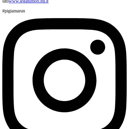
sito
www.legatumori.ml.it
#pigiamarun