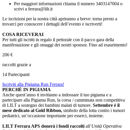
Per maggiori informazioni chiama il numero 3403147004 o
scrivi a ferrara@lilt.it
Le iscrizioni per la nostra città apriranno a breve: torna presto a
trovarci per conoscere i dettagli dell’evento e iscriverti!
COSA RICEVERAI
Per tutti gli iscritti in regalo il pettorale con il pacco gara della
manifestazione e gli omaggi dei nostri sponsor. Fino ad esaurimento!
206 €
raccolti grazie a
14 Partecipanti
Iscriviti alla Pigiama Run Ferrara!
PERCHÈ IN PIGIAMA
Anche quest’anno ti invitiamo a indossare il tuo pigiama e a
partecipare alla Pigiama Run, la corsa / camminata non competitiva
di LILT a sostegno dei bambini malati di tumore.
Settembre è il
mese dedicato al Gold Ribbon,
simbolo della lotta contro i tumori
pediatrici, un’occasione importante per esserci, insieme.
LILT Ferrara APS donerà i fondi raccolti
all’
Unità Operativa