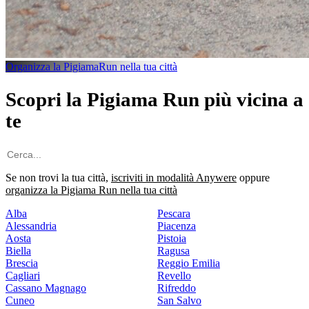
Organizza la PigiamaRun nella tua città
Scopri la Pigiama Run più vicina a
te
Se non trovi la tua città,
iscriviti in modalità Anywere
oppure
organizza la Pigiama Run nella tua città
Alba
Pescara
Alessandria
Piacenza
Aosta
Pistoia
Biella
Ragusa
Brescia
Reggio Emilia
Cagliari
Revello
Cassano Magnago
Rifreddo
Cuneo
San Salvo