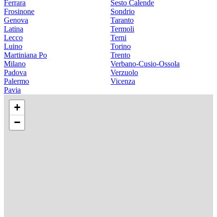
Ferrara
Sesto Calende
Frosinone
Sondrio
Genova
Taranto
Latina
Termoli
Lecco
Terni
Luino
Torino
Martiniana Po
Trento
Milano
Verbano-Cusio-Ossola
Padova
Verzuolo
Palermo
Vicenza
Pavia
+
−